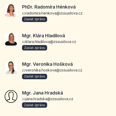
PhDr. Radomíra Hénková
radomira.henkova@zssusilova.cz
Zaslat zprávu
Mgr. Klára Hladilová
klara.hladilova@zssusilova.cz
Zaslat zprávu
Mgr. Veronika Hošková
veronika.hoskova@zssusilova.cz
Zaslat zprávu
Mgr. Jana Hradská
jana.hradska@zssusilova.cz
Zaslat zprávu