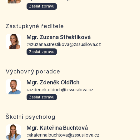
Zaslat zprávu
Zástupkyně ředitele
Mgr. Zuzana Střeštíková
zuzana.strestikova@zssusilova.cz
Zaslat zprávu
Výchovný poradce
Mgr. Zdeněk Oldřich
zdenek.oldrich@zssusilova.cz
Zaslat zprávu
Školní psycholog
Mgr. Kateřina Buchtová
katerina.buchtova@zssusilova.cz