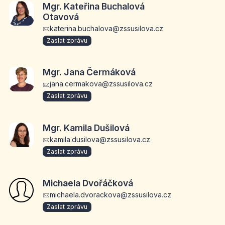
Mgr. Kateřina Buchalová
Otavová
katerina.buchalova@zssusilova.cz
Zaslat zprávu
Mgr. Jana Čermáková
jana.cermakova@zssusilova.cz
Zaslat zprávu
Mgr. Kamila Dušilová
kamila.dusilova@zssusilova.cz
Zaslat zprávu
Michaela Dvořáčková
michaela.dvorackova@zssusilova.cz
Zaslat zprávu