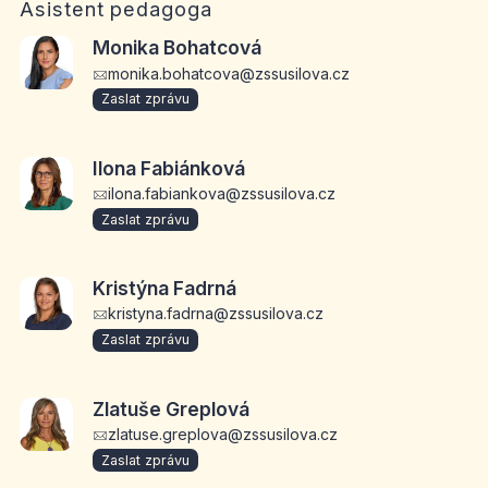
Asistent pedagoga
Monika Bohatcová
monika.bohatcova@zssusilova.cz
Zaslat zprávu
Ilona Fabiánková
ilona.fabiankova@zssusilova.cz
Zaslat zprávu
Kristýna Fadrná
kristyna.fadrna@zssusilova.cz
Zaslat zprávu
Zlatuše Greplová
zlatuse.greplova@zssusilova.cz
Zaslat zprávu