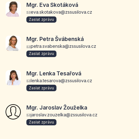
Mgr. Eva Skotáková
eva.skotakova@zssusilova.cz
Zaslat zprávu
Mgr. Petra Švábenská
petra.svabenska@zssusilova.cz
Zaslat zprávu
Mgr. Lenka Tesařová
lenka.tesarova@zssusilova.cz
Zaslat zprávu
Mgr. Jaroslav Žouželka
jaroslav.zouzelka@zssusilova.cz
Zaslat zprávu