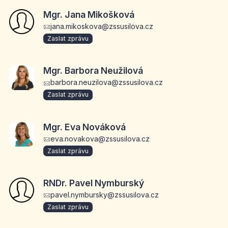
Mgr. Jana Mikošková
jana.mikoskova@zssusilova.cz
Zaslat zprávu
Mgr. Barbora Neužilová
barbora.neuzilova@zssusilova.cz
Zaslat zprávu
Mgr. Eva Nováková
eva.novakova@zssusilova.cz
Zaslat zprávu
RNDr. Pavel Nymburský
pavel.nymbursky@zssusilova.cz
Zaslat zprávu