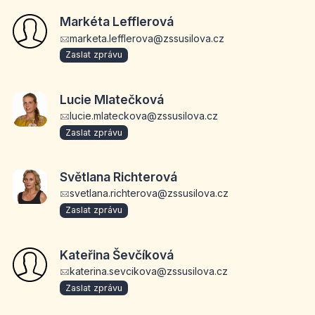
Markéta Lefflerová
marketa.lefflerova@zssusilova.cz
Zaslat zprávu
Lucie Mlatečková
lucie.mlateckova@zssusilova.cz
Zaslat zprávu
Světlana Richterová
svetlana.richterova@zssusilova.cz
Zaslat zprávu
Kateřina Ševčíková
katerina.sevcikova@zssusilova.cz
Zaslat zprávu