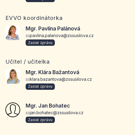
EVVO koordinátorka
Mgr. Pavlína Palánová
pavlina.palanova@zssusilova.cz
Zaslat zprávu
Učitel / učitelka
Mgr. Klára Bažantová
klara.bazantova@zssusilova.cz
Zaslat zprávu
Mgr. Jan Bohatec
jan.bohatec@zssusilova.cz
Zaslat zprávu