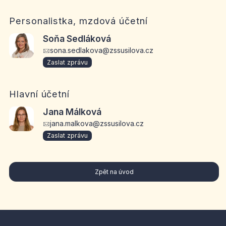
Personalistka, mzdová účetní
Soňa Sedláková
sona.sedlakova@zssusilova.cz
Zaslat zprávu
Hlavní účetní
Jana Málková
jana.malkova@zssusilova.cz
Zaslat zprávu
Zpět na úvod