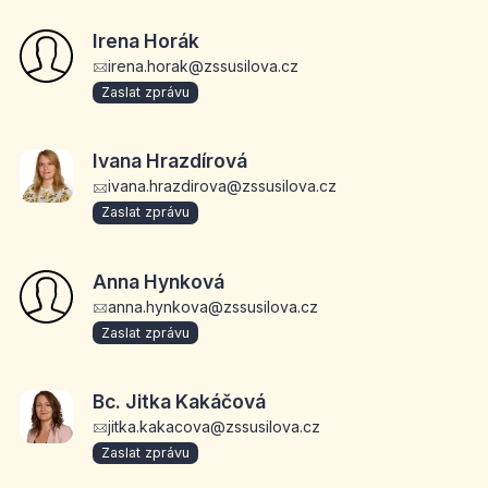
Irena Horák
irena.horak@zssusilova.cz
Zaslat zprávu
Ivana Hrazdírová
ivana.hrazdirova@zssusilova.cz
Zaslat zprávu
Anna Hynková
anna.hynkova@zssusilova.cz
Zaslat zprávu
Bc. Jitka Kakáčová
jitka.kakacova@zssusilova.cz
Zaslat zprávu