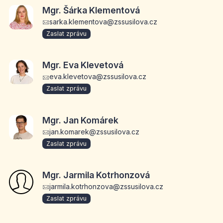
Mgr. Šárka Klementová
sarka.klementova@zssusilova.cz
Zaslat zprávu
Mgr. Eva Klevetová
eva.klevetova@zssusilova.cz
Zaslat zprávu
Mgr. Jan Komárek
jan.komarek@zssusilova.cz
Zaslat zprávu
Mgr. Jarmila Kotrhonzová
jarmila.kotrhonzova@zssusilova.cz
Zaslat zprávu