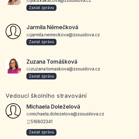
jitka.kakacova@zssusilova.cz
Zaslat zprávu
Jarmila Němečková
jarmila.nemeckova@zssusilova.cz
Zaslat zprávu
Zuzana Tomášková
zuzana.tomaskova@zssusilova.cz
Zaslat zprávu
Vedoucí školního stravování
Michaela Doleželová
michaela.dolezelova@zssusilova.cz
516802341
Zaslat zprávu