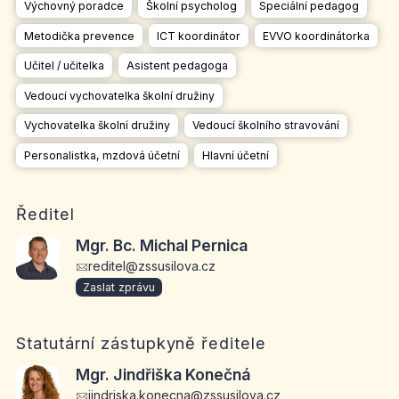
Výchovný poradce
Školní psycholog
Speciální pedagog
Metodička prevence
ICT koordinátor
EVVO koordinátorka
Učitel / učitelka
Asistent pedagoga
Vedoucí vychovatelka školní družiny
Vychovatelka školní družiny
Vedoucí školního stravování
Personalistka, mzdová účetní
Hlavní účetní
Ředitel
Mgr. Bc. Michal Pernica
reditel@zssusilova.cz
Zaslat zprávu
Statutární zástupkyně ředitele
Mgr. Jindřiška Konečná
jindriska.konecna@zssusilova.cz