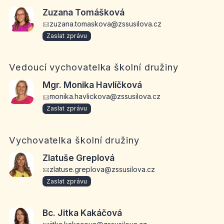
Zuzana Tomášková
zuzana.tomaskova@zssusilova.cz
Zaslat zprávu
Vedoucí vychovatelka školní družiny
Mgr. Monika Havlíčková
monika.havlickova@zssusilova.cz
Zaslat zprávu
Vychovatelka školní družiny
Zlatuše Greplová
zlatuse.greplova@zssusilova.cz
Zaslat zprávu
Bc. Jitka Kakáčová