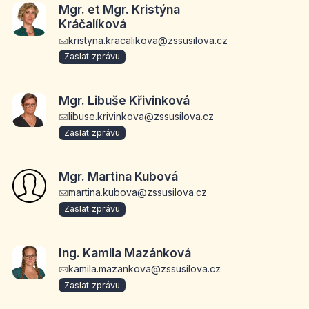
Mgr. et Mgr. Kristýna
Kráčalíková
kristyna.kracalikova@zssusilova.cz
Zaslat zprávu
Mgr. Libuše Křivinková
libuse.krivinkova@zssusilova.cz
Zaslat zprávu
Mgr. Martina Kubová
martina.kubova@zssusilova.cz
Zaslat zprávu
Ing. Kamila Mazánková
kamila.mazankova@zssusilova.cz
Zaslat zprávu