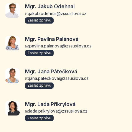
Mgr. Jakub Odehnal
jakub.odehnal@zssusilova.cz
Zaslat zprávu
Mgr. Pavlína Palánová
pavlina.palanova@zssusilova.cz
Zaslat zprávu
Mgr. Jana Pátečková
jana.pateckova@zssusilova.cz
Zaslat zprávu
Mgr. Lada Přikrylová
lada.prikrylova@zssusilova.cz
Zaslat zprávu