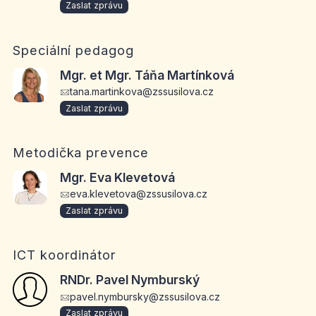
Zaslat zprávu
Speciální pedagog
Mgr. et Mgr. Táňa Martínková
tana.martinkova@zssusilova.cz
Zaslat zprávu
Metodička prevence
Mgr. Eva Klevetová
eva.klevetova@zssusilova.cz
Zaslat zprávu
ICT koordinátor
RNDr. Pavel Nymburský
pavel.nymbursky@zssusilova.cz
Zaslat zprávu