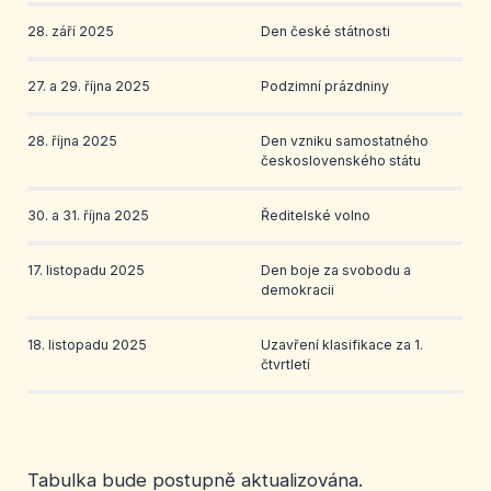
28. září 2025
Den české státnosti
27. a 29. října 2025
Podzimní prázdniny
28. října 2025
Den vzniku samostatného
československého státu
30. a 31. října 2025
Ředitelské volno
17. listopadu 2025
Den boje za svobodu a
demokracii
18. listopadu 2025
Uzavření klasifikace za 1.
čtvrtletí
27. listopadu 2025
Třídní schůzky
Schůzka Spolku rodičů
Tabulka bude postupně aktualizována.