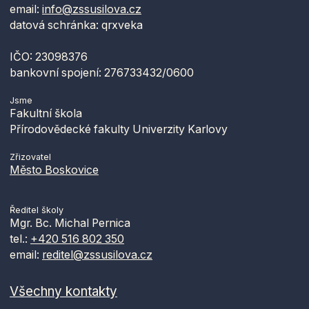
email:
info@zssusilova.cz
3. dubna 2026
Velký pátek
datová schránka: qrxveka
6. dubna 2026
Velikonoční pondělí
IČO: 23098376
bankovní spojení: 276733432/0600
14. dubna 2026
Uzavření klasifikace za 3.
čtvrtletí
Jsme
Fakultní škola
Přírodovědecké fakulty Univerzity Karlovy
23. dubna 2026
Třídní schůzky
Schůzka Spolku rodičů
Zřizovatel
Město Boskovice
1. května 2026
Svátek práce
Ředitel školy
Mgr. Bc. Michal Pernica
8. května 2026
Den vítězství
tel.:
+420 516 802 350
email:
reditel@zssusilova.cz
16. června 2026
Uzavření klasifikace za 2.
pololetí
Všechny kontakty
26. června 2026
Předávání vysvědčení