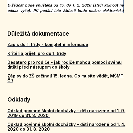
E-žádost bude spuštěna od 15. do 1. 2. 2026 (stačí kliknout na
odkaz výše). Při podání této žádosti bude možná elektronická
rezervace konkrétného času příchodu na zápis.
Obrázkový návod k podání elektronické žádosti (přihlášky)
Obrázkový návod k elektronické rezervaci času příchodu na
Důležitá dokumentace
zápis
Zápis do 1. třídy - kompletní informace
PAPÍROVÁ ŽÁDOST
Kritéria přijetí pro do 1. třídy
Desatero pro rodiče - jak rodiče mohou pomoci svému
dítěti před nástupem do školy
Zápisy do ZŠ začínají 15. ledna. Co musíte vědět, MŠMT
ČR
Odklady
Odklad povinné školní docházky - děti narozené od 1. 9.
2019 do 31. 3. 2020
Odklad povinné školní docházky - děti narozené od 1. 4.
2020 do 31. 8. 2020