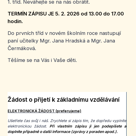
1. tříd. Neváhejte se na nás obrátit.
TERMÍN ZÁPISU JE 5. 2. 2026 od 13.00 do 17.00
hodin.
Do prvních tříd v novém školním roce nastupují
paní učitelky Mgr. Jana Hradská a Mgr. Jana
Čermáková.
Těšíme se na Vás i Vaše děti.
Žádost o přijetí k základnímu vzdělávání
ELEKTRONICKÁ ŽÁDOST (preferujeme)
Ušetřete čas svůj i náš. Zrychlete si zápis tím, že dopředu vyplníte
elektronickou žádost.
Při vlastním zápisu ji jen podepíšete a
doplníte případně o další informace (zprávy z poraden apod.).